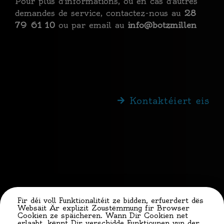
Pour plus d'informations, ou en cas d'autres
demandes de service, contactez-nous au
28
79 61 10
ou par email au
info@botzmillen
Kontaktéiert eis
Fir déi voll Funktionalitéit ze bidden, erfuerdert dës
Websäit Är explizit Zoustëmmung fir Browser
Cookien ze späicheren. Wann Dir Cookien net
erlaabt, kënnt Dir verschidde Funktiounen vun der