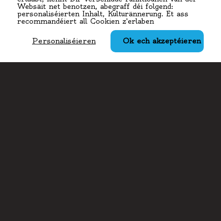
Websäit net benotzen, abegraff déi folgend:
personaliséierten Inhalt, Kulturännerung. Et ass
recommandéiert all Cookien z'erlaben
Adress
Botzmillen
35, Rue de Blaschette
7353 Lorentzweiler (Luerenzweiler)
Lëtzebuerg
Kontaktéieren
(+352) 28796110
(+352) 621241345
(+352) 28796110-10