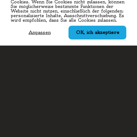
Cookies. Wenn Sie Cookies nicht zulassen, können
Sie möglicherweise bestimmte Funktionen der
Website nicht nutzen, einschließlich der folgenden:
personalisierte Inhalte, Ausschnittverschiebung. Es
wird empfohlen, dass Sie alle Cookies zulassen.
Anschrift
Botzmillen
35, Rue de Blaschette
7353 Lorentzweiler (Luerenzweiler)
Luxemburg
Kontakt
(+352) 28796110
(+352) 621241345